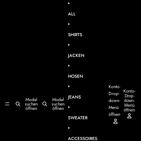
Direkt zum Inhalt
ALL
SHIRTS
JACKEN
HOSEN
Konto-
Konto-
Drop-
Drop-
JEANS
Modal
Modal
down-
A
down-
W
suchen
suchen
Menü
i
Menü
öffnen
öffnen
öffnen
öffnen
SWEATER
ACCESSOIRES